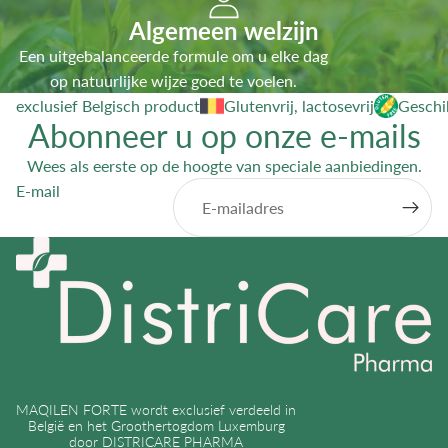
Algemeen welzijn
Een uitgebalanceerde formule om u elke dag
op natuurlijke wijze goed te voelen.
exclusief Belgisch product
Glutenvrij, lactosevrij
Geschi
Abonneer u op onze e-mails
Wees als eerste op de hoogte van speciale aanbiedingen.
E-mail
MAQILEN FORTE wordt exclusief verdeeld in
België en het Groothertogdom Luxemburg
door
DISTRICARE PHARMA