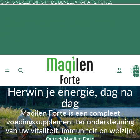
GRATIS VERZENDING IN DE BENELUX VANAF 2 POTJES
Districare pharma
SRL
Totaal aa
artikelen
winkelwa
0
Herwin je energie, dag na
dag
Maqilen Forte is een compleet
voedingssupplement ter ondersteuning
van uw vitaliteit, immuniteit en welzijn.
Ontdek Maqilen Forte